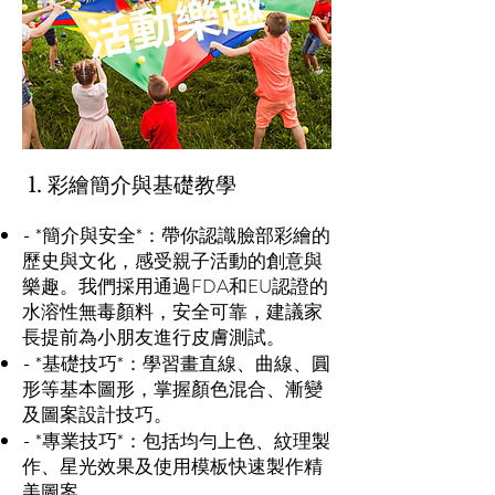
1. 彩繪簡介與基礎教學
- *簡介與安全*：帶你認識臉部彩繪的
歷史與文化，感受親子活動的創意與
樂趣。我們採用通過FDA和EU認證的
水溶性無毒顏料，安全可靠，建議家
長提前為小朋友進行皮膚測試。
- *基礎技巧*：學習畫直線、曲線、圓
形等基本圖形，掌握顏色混合、漸變
及圖案設計技巧。
- *專業技巧*：包括均勻上色、紋理製
作、星光效果及使用模板快速製作精
美圖案。