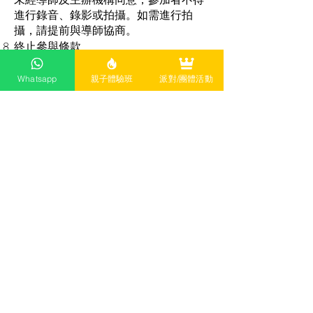
進行錄音、錄影或拍攝。如需進行拍
攝，請提前與導師協商。
終止參與條款
若導師發現報名者或參加者存在以下情
況，導師有權立即終止其參與，已繳交
Whatsapp
親子體驗班
派對/團體活動
的費用將不予退還：
提交不實資料
干擾課堂秩序或影響他人安全
不遵守課程規則或導師指示
請假政策
學員如需請假，需提前5天通知主辦
方。若未按規定提前請假，需支付HKD
200作為行政費。
其他條款
主辦機構對本課程擁有最終及具約束力
的決定權，並保留隨時修改條款的權
利，任何變更將提前通知學員。