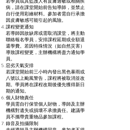
若學員或其監護人有皮膚過敏或相關疾
病，請在課堂開始前告知導師，並禁止
自行使用彩繪材料。參加者需自行承擔
因皮膚敏感可能引起的風險。
課程變更通知
若導師因故缺席或需取消課堂，將主動
聯絡報名學員，安排課程延期或全額退
還學費。若因特殊情況（如自然災害）
導致課程變更，主辦機構將盡力通知學
員。
惡劣天氣安排
若課堂開始前三小時內發出黑色暴雨或
八號以上颱風警告，課程將被取消並改
期。學員將在課程改期後優先獲得新日
期的通知。
個人財物責任
學員需自行保管個人財物，導師及主辦
機構對遺失或損壞不承擔責任。建議學
員不攜帶貴重物品參加課程。
錄音及拍攝限制
未經導師及主辦機構同意，參加者不得